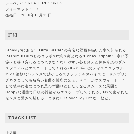
レーベル：CREATE RECORDS
フォーマット：CD
発売日：2018年11月23日
詳細
BrooklynにあるOl Dirty Bastardの有名な壁画を描いた事で知られる
Ibrahim BaaithとのコラボMix第２弾となる”Honey Drippin”！寒い季
節へと移り変わるにつれ切なくなりやすい心と冷えた体を享楽のダン
スフロアへとエスコートしてくれる70～80年代のディスコ＆ソウル
Mix！絶妙なバランスで効かせるスクラッチをスパイスに、サンプリン
グネタとしても名高い名曲を随所に交え、メローかつスウィート、そ
して後半に進むにつれ思わず踊りだしたくなるスムースな展開と
Happyな選曲で日頃の雑踏からエスケープしてくれる。NYで磨かれた
センスと繋ぎで魅せる、まさにDJ Saved My Lifeな一枚だ。
TRACK LIST
非公開