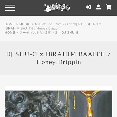
HOME
>
MUSIC
>
MUSIC [cd・dvd・record]
>
DJ SHU-G x
IBRAHIM BAAITH / Honey Drippin
HOME
>
アーティストA～Z順
>
S
>
DJ SHU-G
DJ SHU-G x IBRAHIM BAAITH /
Honey Drippin