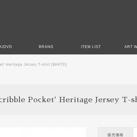
K/DVD
BRAND
ITEM LIST
ART 
t' Heritage Jersey T-shirt [WHITE]
ibble Pocket' Heritage Jersey T-
販売価格