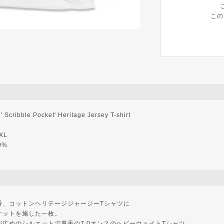
この
ribble Pocket' Heritage Jersey T-shirt
XL
0%
番、コットンヘリテージジャージーTシャツに
ケットを施した一枚。
広めのシルエットで厚手の7.0オンスのヘビーウェイトTシャツ。