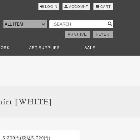
LOGIN
ACCOUNT
CART
ARCHIVE
FLYER
WORK
ART SUPPLIES
SALE
shirt [WHITE]
5,200円(税込5,720円)