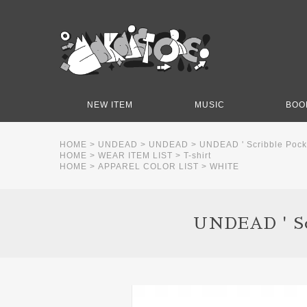
NEW ITEM
MUSIC
BOO
HOME
>
UNDEAD
>
UNDEAD
>
UNDEAD ' Scribble Pocke
HOME
>
WEAR ITEM LIST
>
T-shirt
HOME
>
APPAREL COLOR LIST
>
WHITE
UNDEAD ' Scr