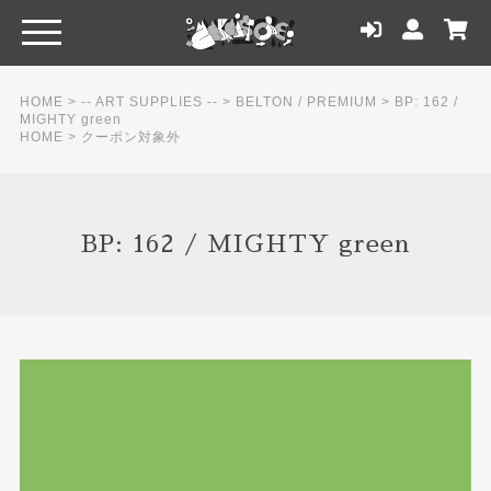
HOME
>
-- ART SUPPLIES --
>
BELTON / PREMIUM
>
BP: 162 /
MIGHTY green
HOME
>
クーポン対象外
BP: 162 / MIGHTY green