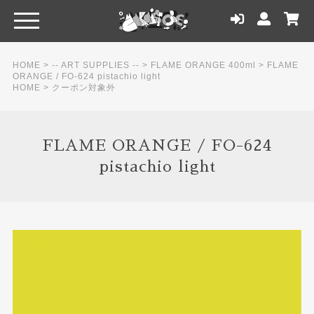
HOME
>
-- ART SUPPLIES --
>
FLAME ORANGE 400ml
>
FLAME
ORANGE / FO-624 pistachio light
HOME
>
クーポン対象外
FLAME ORANGE / FO-624
pistachio light