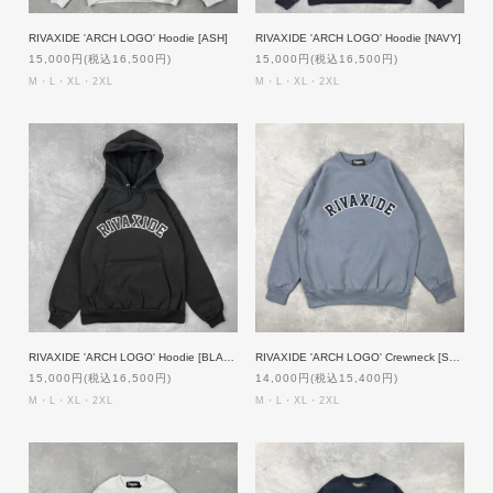
RIVAXIDE 'ARCH LOGO' Hoodie [ASH]
RIVAXIDE 'ARCH LOGO' Hoodie [NAVY]
15,000円(税込16,500円)
15,000円(税込16,500円)
M・L・XL・2XL
M・L・XL・2XL
RIVAXIDE 'ARCH LOGO' Hoodie [BLACK]
RIVAXIDE 'ARCH LOGO' Crewneck [STONE]
15,000円(税込16,500円)
14,000円(税込15,400円)
M・L・XL・2XL
M・L・XL・2XL