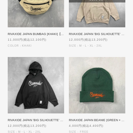
RIVAXIDE JAPAN BUMBAG [KHAKI]【受注生産】
RIVAXIDE JAPAN 'BIG SILHOUETTE' Hoodie [SAND]
11,000円(税込12,100円)
12,000円(税込13,200円)
COLOR：KHAKI
SIZE：M・L・XL・2XL
RIVAXIDE JAPAN 'BIG SILHOUETTE' Hoodie [BLACK]
RIVAXIDE JAPAN BEANIE [GREEN × ORANGE]
12,000円(税込13,200円)
4,000円(税込4,400円)
SIZE：M・L・XL・2XL
SIZE : FREE