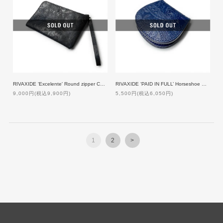
RIVAXIDE ‘Excelente' Round zipper Case [Black Paisley]
RIVAXIDE ‘PAID IN FULL’ Horseshoe Coin Case [Blue Paisley]
9,000円(税込9,900円)
5,500円(税込6,050円)
1
2
>