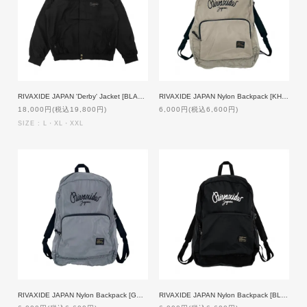
RIVAXIDE JAPAN 'Derby' Jacket [BLACK]
RIVAXIDE JAPAN Nylon Backpack [KHAKI×BLACK]
18,000円(税込19,800円)
6,000円(税込6,600円)
SIZE : L・XL・XXL
RIVAXIDE JAPAN Nylon Backpack [GREY×BLACK]
RIVAXIDE JAPAN Nylon Backpack [BLACK×WHITE]