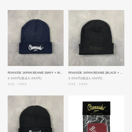
RIVAXIDE JAPAN BEANIE [NAVY × WHITE]
RIVAXIDE JAPAN BEANIE [BLACK × BLACK]
4,000円(税込4,400円)
4,000円(税込4,400円)
SIZE : FREE
SIZE : FREE