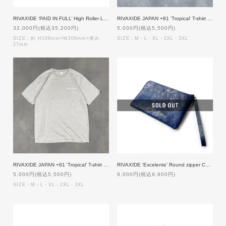
RIVAXIDE ‘PAID IN FULL’ High Roller Long wallet [Black Paisley]
RIVAXIDE JAPAN +81 'Tropical' T-shirt [CAMEL]
32,000円(税込35,200円)
5,000円(税込5,500円)
SIZE：約 H108mm×W206mm×厚み
SIZE：M・L・XL・2XL・3XL
27mm
RIVAXIDE JAPAN +81 'Tropical' T-shirt [GREY]
RIVAXIDE ‘Excelente' Round zipper Case [Blue Paisley]
5,000円(税込5,500円)
9,000円(税込9,900円)
SIZE：M・L・XL・2XL・3XL