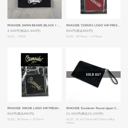
RIVAXIDE JAPAN BEANIE [BLACK × WHITE]
RIVAXIDE 'CONVEX LOGO' AIR FRESHENER [HONEY PEACH]
4,000円(税込4,400円)
800円(税込880円)
SIZE : FREE
SIZE：W75mm × H75mm
RIVAXIDE 'ARCHE LOGO' AIR FRESHENER [BLACK ICE]
RIVAXIDE ‘Excelente' Round zipper Case Large [Black Paisley]
800円(税込880円)
21,000円(税込23,100円)
SIZE：W75mm × H75mm
SIZE：約 H175mm×W270mm×厚み
15mm