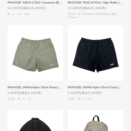
RIVAXIDE 'ARCH LOGO' Crewneck [BLACK]
RIVAXIDE ‘PAID IN FULL’ High Roller Long wallet [Black Paisley×Black]【一点物】
14,000円(税込15,400円)
32,000円(税込35,200円)
M・L・XL・2XL
SIZE：約 H108mm×W206mm×厚み
27mm
RIVAXIDE JAPAN Nylon Short Pants [SAGE GREEN]
RIVAXIDE JAPAN Nylon Short Pants [BLACK]
5,000円(税込5,500円)
5,000円(税込5,500円)
SIZE：M・L・XL
SIZE：M・L・XL