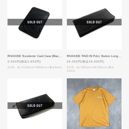
RIVAXIDE ‘Excelente’ Card Case [Black Paisley]
RIVAXIDE ‘PAID IN FULL’ Button Long wallet [Black Paisley]
3,500円(税込3,850円)
26,000円(税込28,600円)
SIZE：約 H100mm×W69mm×厚み6mm
SIZE：約 H95mm×W190mm×厚み
23mm