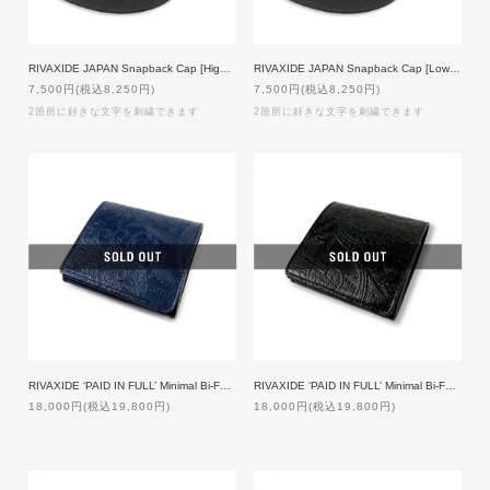
RIVAXIDE JAPAN Snapback Cap [High Crown] [BLACK]【custom order】
RIVAXIDE JAPAN Snapback Cap [Low Crown] [BLACK]【custom order】
7,500円(税込8,250円)
7,500円(税込8,250円)
2箇所に好きな文字を刺繍できます
2箇所に好きな文字を刺繍できます
RIVAXIDE ‘PAID IN FULL’ Minimal Bi-Fold Wallet [Blue Paisley]
RIVAXIDE ‘PAID IN FULL’ Minimal Bi-Fold Wallet [Black Paisley]
18,000円(税込19,800円)
18,000円(税込19,800円)