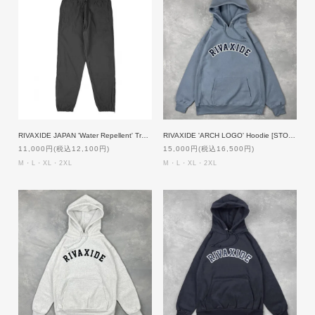
RIVAXIDE JAPAN 'Water Repellent' Training Pants [BLACK]
RIVAXIDE 'ARCH LOGO' Hoodie [STONE]
11,000円(税込12,100円)
15,000円(税込16,500円)
M・L・XL・2XL
M・L・XL・2XL