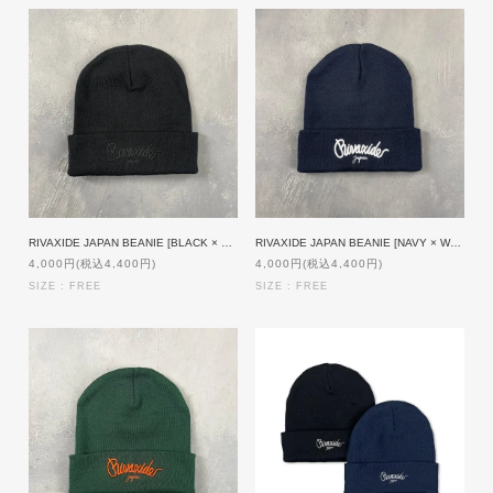
RIVAXIDE JAPAN BEANIE [BLACK × BLACK]
RIVAXIDE JAPAN BEANIE [NAVY × WHITE]
4,000円(税込4,400円)
4,000円(税込4,400円)
SIZE : FREE
SIZE : FREE