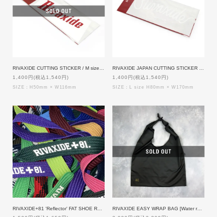
RIVAXIDE CUTTING STICKER / M size [WHITExRED]
RIVAXIDE JAPAN CUTTING STICKER / L size [WHITE]
1,400円(税込1,540円)
1,400円(税込1,540円)
SIZE：H50mm × W116mm
SIZE：L size H80mm × W170mm
RIVAXIDE+81 'Reflector' FAT SHOE RACE
RIVAXIDE EASY WRAP BAG [Water repellent]