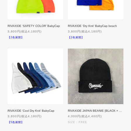
RIVAXIDE ‘SAFETY COLOR’ BabyCap
RIVAXIDE ‘Dry Knit’ BabyCap beach
3,800円(税込4,180円)
3,800円(税込4,180円)
【2色展開】
【2色展開】
RIVAXIDE ‘Cool Dry Knit’ BabyCap
RIVAXIDE JAPAN BEANIE [BLACK × WHITE]
3,800円(税込4,180円)
4,000円(税込4,400円)
【5色展開】
SIZE : FREE