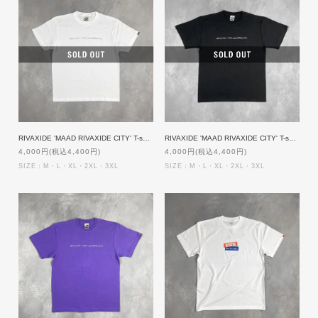
RIVAXIDE 'MAAD RIVAXIDE CITY' T-shirt [WHITE]
RIVAXIDE 'MAAD RIVAXIDE CITY' T-shirt [BLACK]
4,000円(税込4,400円)
4,000円(税込4,400円)
SIZE：M・L・XL・2XL・3XL
SIZE：M・L・XL・2XL・3XL