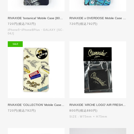
RIVAXIDE 'botanical' Mobile Case [80%OFF]
RIVAXIDE x OVERDOSE Mobile Case [80%OFF]
720円(税込792円)
720円(税込792円)
iPhone5~iPhone8Plus・GALAXY [SC-
04J]
SALE
RIVAXIDE 'COLLECTION' Mobile Case [CAMEL Mirror] [80%OFF]
RIVAXIDE 'ARCHE LOGO' AIR FRESHENER [BLACK ICE]
720円(税込792円)
800円(税込880円)
SIZE：W75mm × H75mm