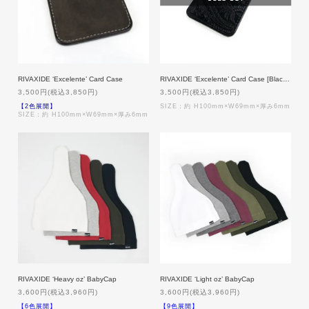
RIVAXIDE ‘Excelente’ Card Case
RIVAXIDE ‘Excelente’ Card Case [Black Paisley]
3,500円(税込3,850円)
3,500円(税込3,850円)
【2色展開】
SIZE：約 H100mm×W69mm×厚み6mm
SIZE：約 H100mm×W69mm×厚み6mm
RIVAXIDE ‘Heavy oz’ BabyCap
RIVAXIDE ‘Light oz’ BabyCap
3,600円(税込3,960円)
3,600円(税込3,960円)
【6色展開】
【9色展開】