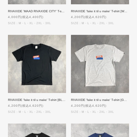
RIVAXIDE 'MAAD RIVAXIDE CITY' T-shirt [PURPLE]
RIVAXIDE 'fake it til u make' T-shirt [WHITE]
4,000円(税込4,400円)
4,200円(税込4,620円)
SIZE：M・L・XL・2XL・3XL
SIZE：M・L・XL・2XL・3XL
RIVAXIDE 'fake it til u make' T-shirt [BLACK]
RIVAXIDE 'fake it til u make' T-shirt [GREY]
4,200円(税込4,620円)
4,200円(税込4,620円)
SIZE：M・L・XL・2XL・3XL
SIZE：M・L・XL・2XL・3XL