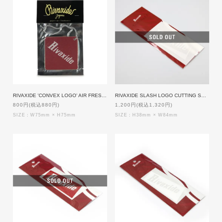
RIVAXIDE 'CONVEX LOGO' AIR FRESHENER [HONEY PEACH]
RIVAXIDE SLASH LOGO CUTTING STICKER [WHITExWHITE]
800円(税込880円)
1,200円(税込1,320円)
SIZE：W75mm × H75mm
SIZE：H38mm × W84mm