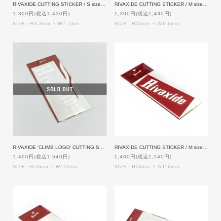
RIVAXIDE CUTTING STICKER / S size [WHITExRED]
RIVAXIDE CUTTING STICKER / M size [WHITE]
1,300円(税込1,430円)
1,300円(税込1,430円)
SIZE：H3.3mm × W7.7mm
SIZE：H50mm × W116mm
RIVAXIDE 'CLIMB LOGO' CUTTING STICKER [WHITE]
RIVAXIDE CUTTING STICKER / M size [REDxWHITE]
1,400円(税込1,540円)
1,400円(税込1,540円)
SIZE：H50mm × W150mm
SIZE：H50mm × W116mm