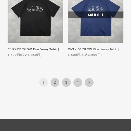
RIVAXIDE 'SLOW' Fine Jersey T-shirt [BLACK]
RIVAXIDE 'SLOW' Fine Jersey T-shirt [NAVY]
4,500円(税込4,950円)
4,500円(税込4,950円)
1
2
3
4
>