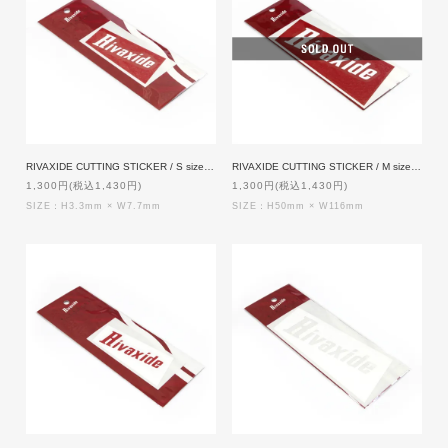
RIVAXIDE CUTTING STICKER / S size [REDxWHITE]
RIVAXIDE CUTTING STICKER / M size [RED]
1,300円(税込1,430円)
1,300円(税込1,430円)
SIZE：H3.3mm × W7.7mm
SIZE：H50mm × W116mm