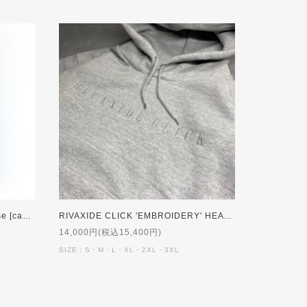
[80%OFF]
RIVAXIDE CLICK 'EMBROIDERY' HEAVY WEIGHT Hoodie [GREY]【受注生産】
14,000円(税込15,400円)
SIZE：S・M・L・XL・2XL・3XL