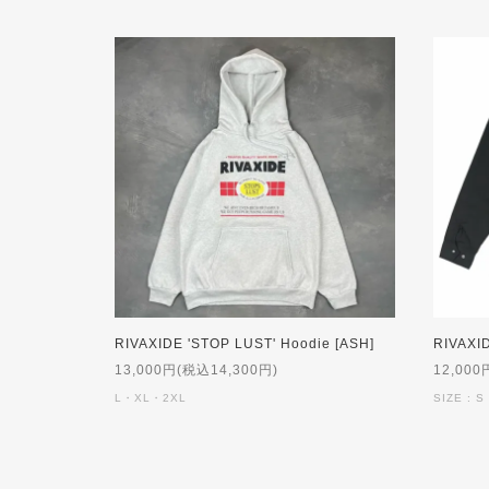
RIVAXIDE 'STOP LUST' Hoodie [ASH]
13,000円(税込14,300円)
12,000
L・XL・2XL
SIZE :