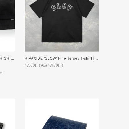
RIVAXIDE 'WATERPROOF' HAT [HIGH] 【受注生産】
RIVAXIDE 'SLOW' Fine Jersey T-shirt [BLACK]
4,500円(税込4,950円)
cm)