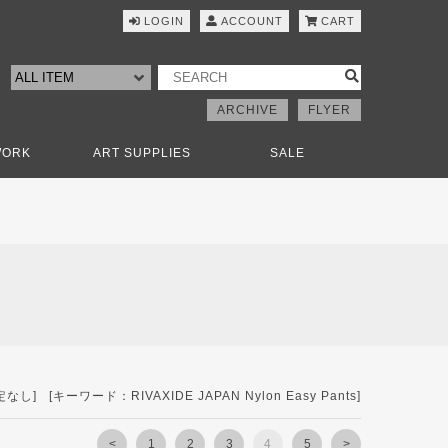
LOGIN
ACCOUNT
CART
ARCHIVE
FLYER
WORK
ART SUPPLIES
SALE
 [キーワード：RIVAXIDE JAPAN Nylon Easy Pants]
<
1
2
3
4
5
>