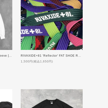
RIVAXIDE 'CUBE LOGO' Long sleeve [WHITE]
RIVAXIDE+81 'Reflector' FAT SHOE RACE
1,500円(税込1,650円)