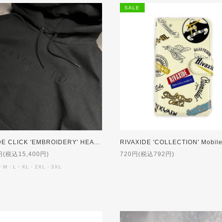
SALE
RIVAXIDE CLICK 'EMBROIDERY' HEAVY WEIGHT Hoodie [BLACK]【受注生産】
RIVAXIDE 'COLLECTION' Mobile Case [CAMEL Mirror]
円(税込15,400円)
720円(税込792円)
・M・L・XL・2XL・3XL