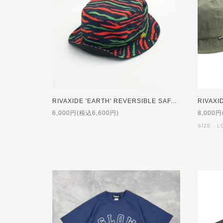
RIVAXIDE 'EARTH' REVERSIBLE SAFARI HAT [LOW]
6,000円(税込6,600円)
8,000円
SIZE : L