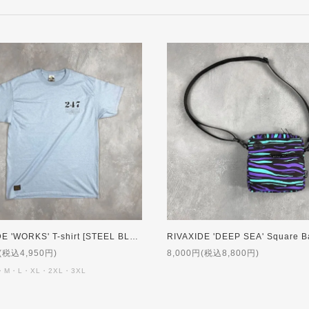
RIVAXIDE 'WORKS' T-shirt [STEEL BLUE]
RIVAXIDE 'DEEP SEA' Square B
(税込4,950円)
8,000円(税込8,800円)
・M・L・XL・2XL・3XL