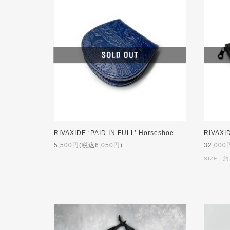
RIVAXIDE ‘PAID IN FULL’ Horseshoe Coin Case [Blue Paisley]
5,500円(税込6,050円)
32,000
SIZE：約