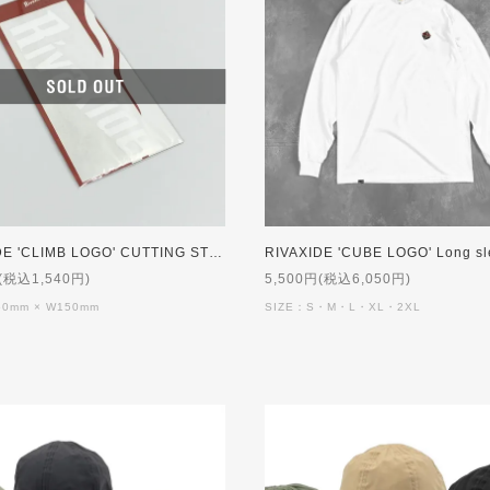
RIVAXIDE 'CLIMB LOGO' CUTTING STICKER [WHITE]
(税込1,540円)
5,500円(税込6,050円)
50mm × W150mm
SIZE：S・M・L・XL・2XL