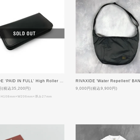
RIVAXIDE ‘PAID IN FULL’ High Roller Long wallet [BLACK]
円(税込35,200円)
9,000円(税込9,900円)
 H108mm×W206mm×厚み27mm