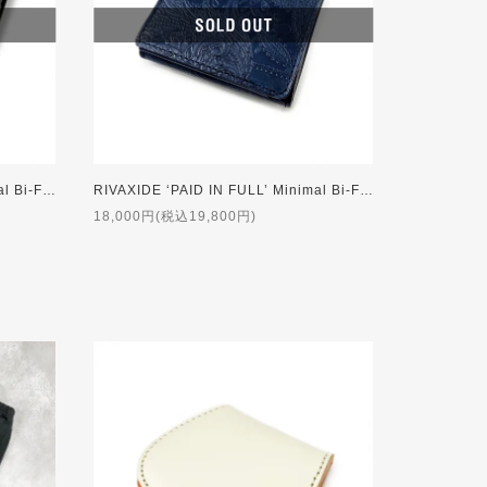
RIVAXIDE ‘PAID IN FULL’ Minimal Bi-Fold Wallet [Black Paisley]
RIVAXIDE ‘PAID IN FULL’ Minimal Bi-Fold Wallet [Blue Paisley]
18,000円(税込19,800円)