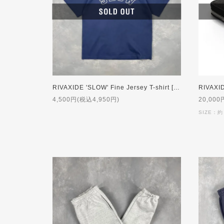
RIVAXIDE 'SLOW' Fine Jersey T-shirt [NAVY]
4,500円(税込4,950円)
20,000
SIZE：約