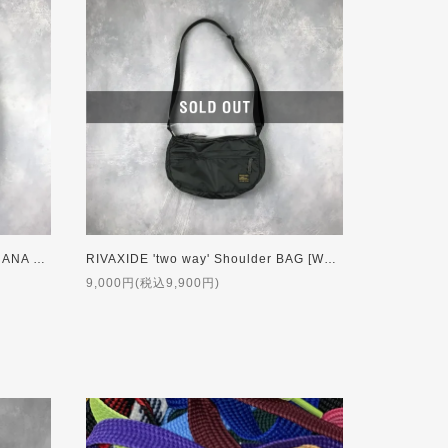
RIVAXIDE 'Water Repellent' BANANA BAG [Large]
RIVAXIDE 'two way' Shoulder BAG [Water repellent]
9,000円(税込9,900円)