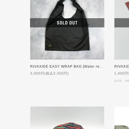
RIVAXIDE EASY WRAP BAG [Water repellent]
3,000円(税込3,300円)
1,400円
SIZE：H