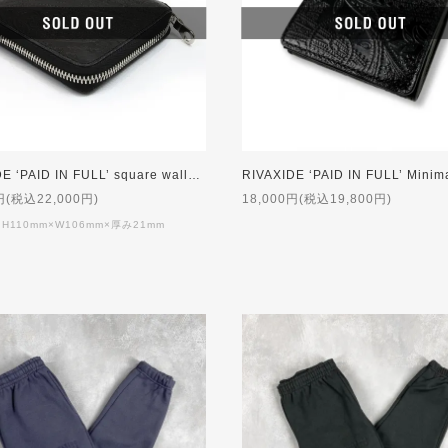
RIVAXIDE ‘PAID IN FULL’ square wallet [Black Paisley x Black Gray]
円(税込22,000円)
18,000円(税込19,800円)
 H110mm×W106mm×厚み21mm