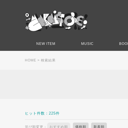
NEW ITEM
MUSIC
BOO
HOME
> 検索結果
ヒット件数：225件
並び順変更：
おすすめ順
価格順
新着順