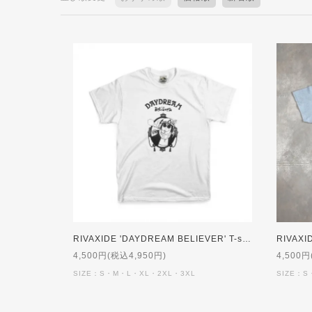
RIVAXIDE 'DAYDREAM BELIEVER' T-shirt [WHITE]
4,500円(税込4,950円)
4,500円
SIZE：S・M・L・XL・2XL・3XL
SIZE：S