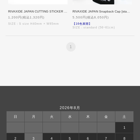
RIVAXIDE JAPAN CUTTING STICKER / S size [WHITE]
RIVAXIDE JAPAN Snapback Cap [standard]
1,200円(税込1,320円)
5,500円(税込6,050円)
SIZE：S size H40mm × W85mm
【16色展開】
SIZE：standard (56~61cm)
1
2026年8月
日
月
火
水
木
金
土
1
2
3
4
5
6
7
8