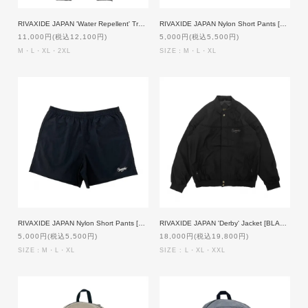
RIVAXIDE JAPAN 'Water Repellent' Training Pants [BLACK]
RIVAXIDE JAPAN Nylon Short Pants [SAGE GREEN]
11,000円(税込12,100円)
5,000円(税込5,500円)
M・L・XL・2XL
SIZE：M・L・XL
RIVAXIDE JAPAN Nylon Short Pants [BLACK]
RIVAXIDE JAPAN 'Derby' Jacket [BLACK]
5,000円(税込5,500円)
18,000円(税込19,800円)
SIZE：M・L・XL
SIZE : L・XL・XXL