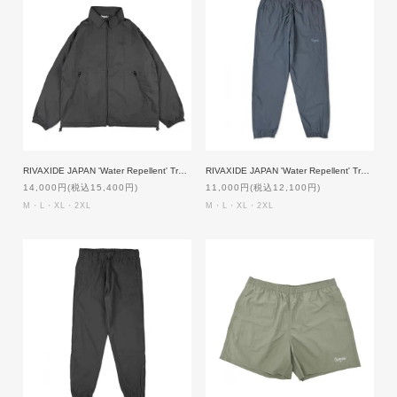
RIVAXIDE JAPAN 'Water Repellent' Training Jacket [BLACK]
RIVAXIDE JAPAN 'Water Repellent' Training Pants [NAVY]
14,000円(税込15,400円)
11,000円(税込12,100円)
M・L・XL・2XL
M・L・XL・2XL