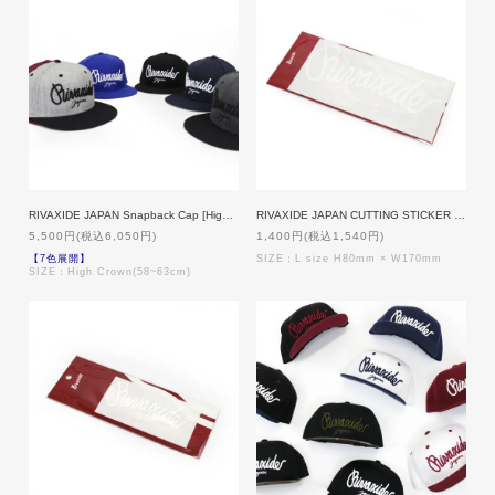
RIVAXIDE JAPAN Snapback Cap [High Crown]
RIVAXIDE JAPAN CUTTING STICKER / L size [WHITE]
5,500円(税込6,050円)
1,400円(税込1,540円)
【7色展開】
SIZE：L size H80mm × W170mm
SIZE：High Crown(58~63cm)