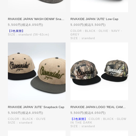
RIVAXIDE JAPAN 'WASH DENIM' Snapback [BLACK DENIM]
RIVAXIDE JAPAN 'JUTE' Low Cap
5,500円(税込6,050円)
5,000円(税込5,500円)
【3色展開】
COLOR：BLACK・OLIVE・NAVY・
SIZE：standard (56~62cm)
GREY
SIZE : standard
RIVAXIDE JAPAN 'JUTE' Snapback Cap
RIVAXIDE JAPAN LOGO 'REAL CAMO' Snapback Cap
5,500円(税込6,050円)
5,500円(税込6,050円)
COLOR：BLACK・OLIVE
【2色展開】
COLOR：BLACK・GLOW
SIZE : standard
IN THE DARK
SIZE : standard