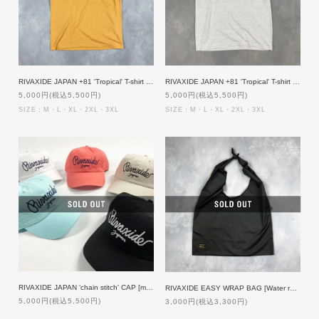
RIVAXIDE JAPAN +81 'Tropical' T-shirt [CAMEL]
RIVAXIDE JAPAN +81 'Tropical' T-shirt [GREY]
5,000円(税込5,500円)
5,000円(税込5,500円)
SIZE：M・L・XL・2XL・3XL
SIZE：M・L・XL・2XL・3XL
RIVAXIDE JAPAN ‘chain stitch' CAP [medium]
RIVAXIDE EASY WRAP BAG [Water repellent]
5,000円(税込5,500円)
3,000円(税込3,300円)