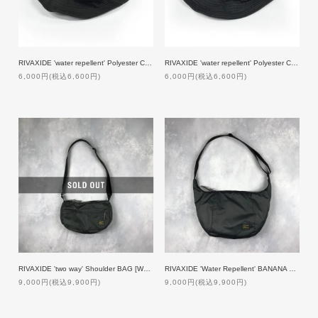
RIVAXIDE 'water repellent' Polyester CREW HAT [Low]
RIVAXIDE 'water repellent' Polyester CREW HAT [High]
6,000円(税込6,600円)
6,000円(税込6,600円)
RIVAXIDE 'two way' Shoulder BAG [Water repellent]
RIVAXIDE 'Water Repellent' BANANA BAG [Large]
9,000円(税込9,900円)
9,000円(税込9,900円)