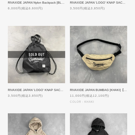
RIVAXIDE JAPAN Nylon Backpack [BLACK×WHITE]
RIVAXIDE JAPAN 'LOGO' KNAP SACK [OLIVE]【限定生産】
6,000円(税込6,600円)
3,500円(税込3,850円)
RIVAXIDE JAPAN 'LOGO' KNAP SACK [BLACK]【限定生産】
RIVAXIDE JAPAN BUMBAG [KHAKI]【受注生産】
3,500円(税込3,850円)
11,000円(税込12,100円)
COLOR：KHAKI