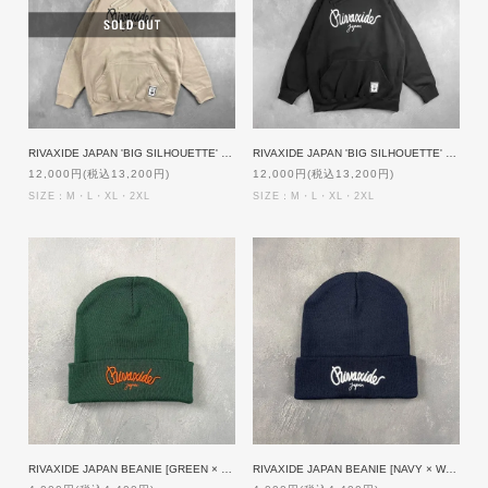
RIVAXIDE JAPAN 'BIG SILHOUETTE' Hoodie [SAND]
RIVAXIDE JAPAN 'BIG SILHOUETTE' Hoodie [BLACK]
12,000円(税込13,200円)
12,000円(税込13,200円)
SIZE：M・L・XL・2XL
SIZE：M・L・XL・2XL
RIVAXIDE JAPAN BEANIE [GREEN × ORANGE]
RIVAXIDE JAPAN BEANIE [NAVY × WHITE]