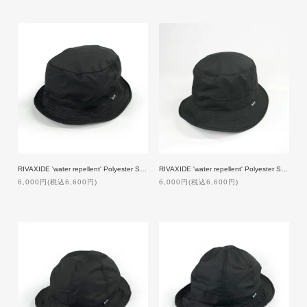
RIVAXIDE 'water repellent' Polyester SAFARI HAT [Low]
RIVAXIDE 'water repellent' Polyester SAFARI HAT [High]
6,000円(税込6,600円)
6,000円(税込6,600円)