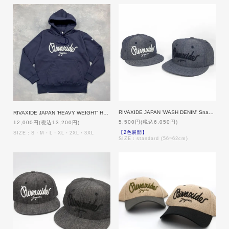
RIVAXIDE JAPAN 'WASH DENIM' Snapback [BLUE DENIM]
RIVAXIDE JAPAN 'HEAVY WEIGHT' Hoodie [NAVY]
5,500円(税込6,050円)
12,000円(税込13,200円)
【2色展開】
SIZE：S・M・L・XL・2XL・3XL
SIZE：standard (56~62cm)