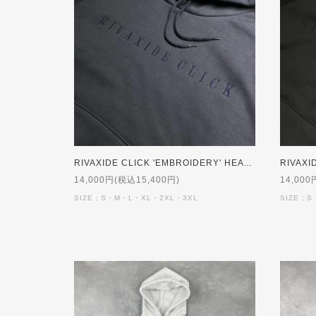
RIVAXIDE CLICK 'EMBROIDERY' HEAVY WEIGHT Hoodie [NAVY]【受注生産】
14,000円(税込15,400円)
14,000
SIZE：S・M・L・XL・2XL・3XL
SIZE：S