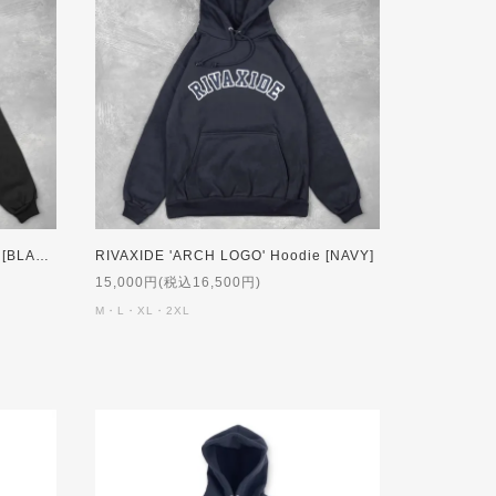
RIVAXIDE 'ARCH LOGO' Hoodie [BLACK]
RIVAXIDE 'ARCH LOGO' Hoodie [NAVY]
15,000円(税込16,500円)
M・L・XL・2XL