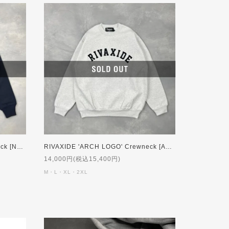
RIVAXIDE 'ARCH LOGO' Crewneck [NAVY]
RIVAXIDE 'ARCH LOGO' Crewneck [ASH]
14,000円(税込15,400円)
M・L・XL・2XL