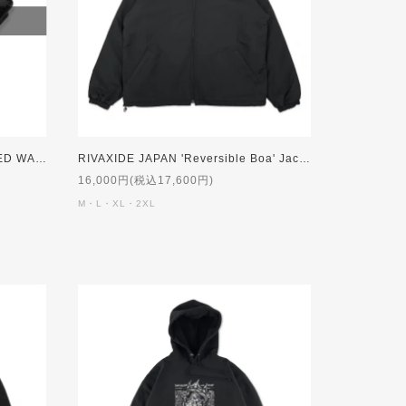
RIVAXIDE ‘PAID IN FULL’ FOLDED WALLET [Black]
RIVAXIDE JAPAN 'Reversible Boa' Jacket [BLACK]
16,000円(税込17,600円)
M・L・XL・2XL