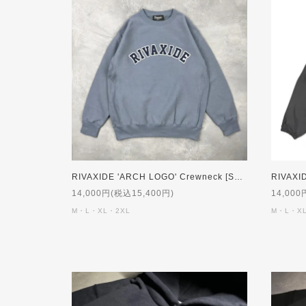
RIVAXIDE 'ARCH LOGO' Crewneck [STONE]
14,000円(税込15,400円)
14,000
M・L・XL・2XL
M・L・X