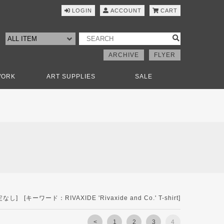
LOGIN
ACCOUNT
CART
ARCHIVE
FLYER
WORK
ART SUPPLIES
SALE
キーワード：RIVAXIDE 'Rivaxide and Co.' T-shirt]
<
1
2
3
4