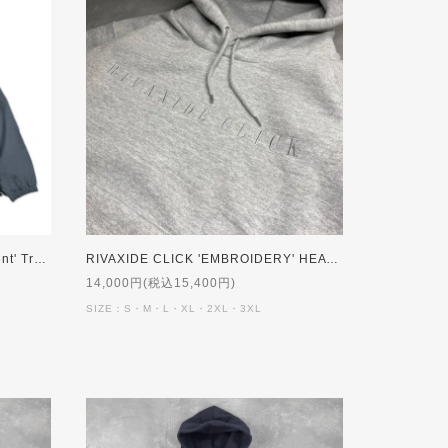
RIVAXIDE JAPAN 'Water Repellent' Training Jacket [NAVY]
RIVAXIDE CLICK 'EMBROIDERY' HEAVY WEIGHT Hoodie [GREY]【受注生産】
14,000円(税込15,400円)
SIZE：S・M・L・XL・2XL・3XL