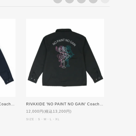
RIVAXIDE 'NO PAINT NO GAIN' Coach jacket [NAVY]【patch特典】
RIVAXIDE 'NO PAINT NO GAIN' Coach jacket [BLACK]【patch特典】
12,000円(税込13,200円)
SIZE : S・M・L・XL