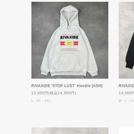
RIVAXIDE 'STOP LUST' Hoodie [ASH]
13,000円(税込14,300円)
14,000
L・XL・2XL
M・L・X