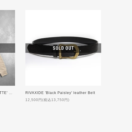
RIVAXIDE JAPAN 'BIG SILHOUETTE' Hoodie [SAND]
RIVAXIDE 'Black Paisley' leather Belt
12,500円(税込13,750円)