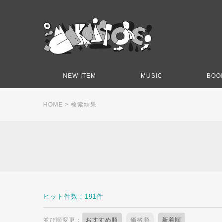
NEW ITEM
MUSIC
BOO
HOME
> 検索結果
ヒット件数：191件
並び順変更：
おすすめ順
価格順
新着順