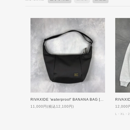
RIVAXIDE 'waterproof' BANANA BAG [Large]
RIVAXI
11,000円(税込12,100円)
12,000
L・XL・2