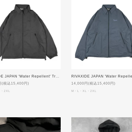
RIVAXIDE JAPAN 'Water Repellent' Training Jacket [BLACK]
円(税込15,400円)
14,000円(税込15,400円)
L・2XL
M・L・XL・2XL