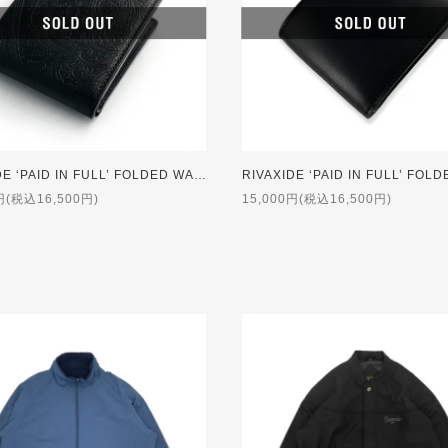
RIVAXIDE ‘PAID IN FULL’ FOLDED WALLET [Black Paisley]
円(税込16,500円)
15,000円(税込16,500円)