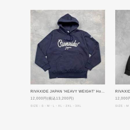
RIVAXIDE JAPAN 'HEAVY WEIGHT' Hoodie [NAVY]
12,000円(税込13,200円)
12,000
SIZE：S・M・L・XL・2XL・3XL
SIZE：M