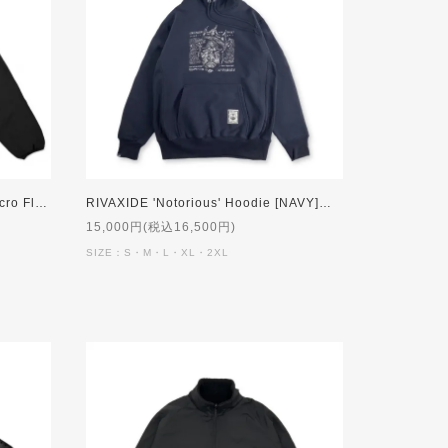
RIVAXIDE JAPAN 'Reversible Micro Fleece' Hooded Zip Jacket [BLACK]
RIVAXIDE 'Notorious' Hoodie [NAVY]【受注生産】
15,000円(税込16,500円)
SIZE：S・M・L・XL・2XL