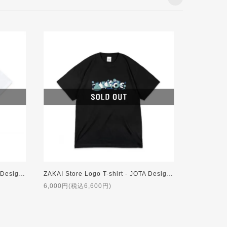
ZAKAI Store Logo T-shirt - JOTA Design ft. NORIKIYO [WHITE]
ZAKAI Store Logo T-shirt - JOTA Design ft. NORIKIYO [BLACK]
6,000円(税込6,600円)