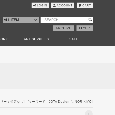
LOGIN
ACCOUNT
CART
ARCHIVE
FLYER
WORK
ART SUPPLIES
SALE
：指定なし] [キーワード：JOTA Design ft. NORIKIYO]
1