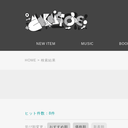
NEW ITEM
MUSIC
BOO
HOME
> 検索結果
ヒット件数：8件
並び順変更：
おすすめ順
価格順
新着順