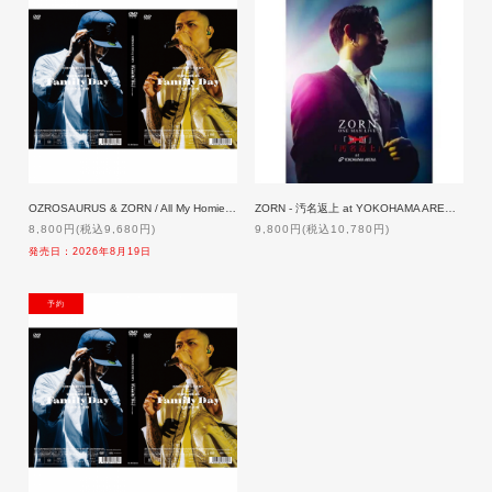
OZROSAURUS & ZORN / All My Homies presents 'Family Day' at 日本武道館【通常盤】[DVD]「予約」8/19発売
ZORN - 汚名返上 at YOKOHAMA ARENA [2DVD+24Pブックレット] 【生産限定盤】
8,800円(税込9,680円)
9,800円(税込10,780円)
発売日：2026年8月19日
NEW