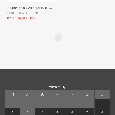
OZROSAURUS & ZORN / All My Homies presents 'Family Day' at 日本武道館【生産限定盤】[2DVD]「予約」8/19発売
9,800円(税込10,780円)
発売日：2026年8月19日
1
2026年8月
日
月
火
水
木
金
土
1
2
3
4
5
6
7
8