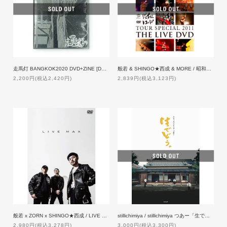
走馬灯 BANGKOK2020 DVD+ZINE [DVD]
般若 & SHINGO★西成 & MORE / 昭和レコードTOUR SPECIAL -DVD-
2,200円(税込2,420円)
2,839円(税込3,123円)
般若 x ZORN x SHINGO★西成 / LIVE MAX [DVD]【通常盤】
stillichimiya / stillichimiya つあー「生でどう。」
2,980円(税込3,278円)
3,000円(税込3,300円)